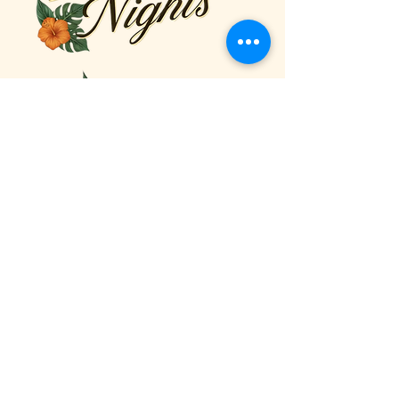
CORREOS. Caja 11393
Pensacola, Florida 32524
Correo electrónico: Solo para
información del
festival:
info@nwfba.com
Para todas las demás preguntas:
Teléfono:
850-332-4509
Síganos