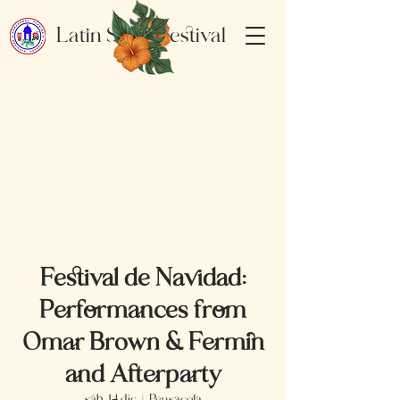
Latin Salsa Festival
Festival de Navidad:
Performances from
Omar Brown & Fermin
and Afterparty
sáb, 14 dic
  |  
Pensacola